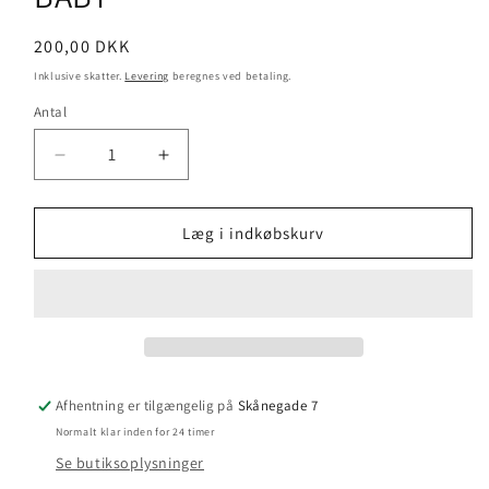
Normalpris
200,00 DKK
Inklusive skatter.
Levering
beregnes ved betaling.
Antal
Reducer
Øg
antallet
antallet
for
for
Thelma
Thelma
Læg i indkøbskurv
-
-
Organic
Organic
DK
DK
-
-
ICE
ICE
BABY
BABY
Afhentning er tilgængelig på
Skånegade 7
Normalt klar inden for 24 timer
Se butiksoplysninger