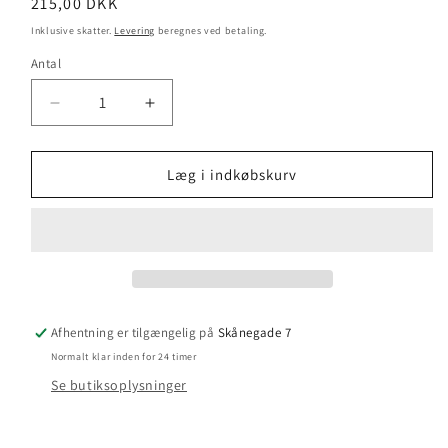
Normalpris
215,00 DKK
Inklusive skatter.
Levering
beregnes ved betaling.
Antal
Reducer
Øg
antallet
antallet
for
for
Thelma
Thelma
Læg i indkøbskurv
-
-
Fine
Fine
Organic
Organic
-
-
CELINE
CELINE
Afhentning er tilgængelig på
Skånegade 7
Normalt klar inden for 24 timer
Se butiksoplysninger