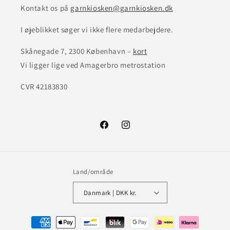
Kontakt os på
garnkiosken@garnkiosken.dk
I øjeblikket søger vi ikke flere medarbejdere.
Skånegade 7, 2300 København –
kort
Vi ligger lige ved Amagerbro metrostation
CVR 42183830
Facebook
Instagram
Land/område
Danmark | DKK kr.
Betalingsmetoder