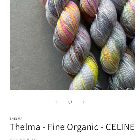
Åbn
mediet
1
af
1
/
4
i
modus
THELMA
Thelma - Fine Organic - CELINE