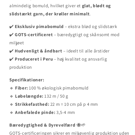
almindelig bomuld, hvilket giver et
glat, blødt og
slidstærkt garn, der krøller minimalt
.
✔️
Eksklusiv pimabomuld
– ekstra blød og slidstærk
✔️
GOTS-certificeret
– bæredygtigt og skånsomt mod
miljøet
✔️
Hudvenligt & åndbart
– ideelt til alle årstider
✔️
Produceret i Peru
– høj kvalitet og ansvarlig
produktion
Specifikationer:
🔹
Fiber:
100 % økologisk pimabomuld
🔹
Løbelængde:
132 m / 50 g
🔹
Strikkefasthed:
22 m = 10 cm på p 4 mm
🔹
Anbefalede pinde:
3,5-4 mm
Bæredygtighed & Dyrevelfærd
🐝🌱
GOTS-certificeringen sikrer en miljøvenlig produktion uden