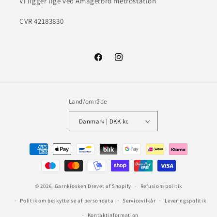
Vi ligger lige ved Amagerbro metrostation
CVR 42183830
Facebook
Instagram
Land/område
Danmark | DKK kr.
Betalingsmetoder
© 2026,
Garnkiosken
Drevet af Shopify
Refusionspolitik
Politik om beskyttelse af persondata
Servicevilkår
Leveringspolitik
Kontaktinformation