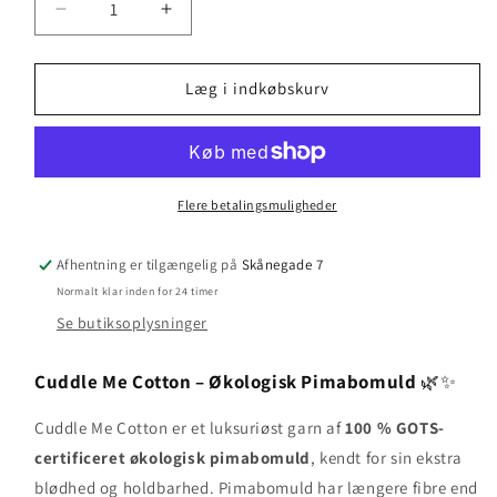
Reducer
Øg
antallet
antallet
for
for
Cuddle
Cuddle
Læg i indkøbskurv
Me
Me
Cotton
Cotton
-
-
Pick
Pick
Me
Me
Flere betalingsmuligheder
Up
Up
Purple
Purple
Afhentning er tilgængelig på
Skånegade 7
Normalt klar inden for 24 timer
Se butiksoplysninger
Cuddle Me Cotton – Økologisk Pimabomuld
🌿✨
Cuddle Me Cotton er et luksuriøst garn af
100 % GOTS-
certificeret økologisk pimabomuld
, kendt for sin ekstra
blødhed og holdbarhed. Pimabomuld har længere fibre end