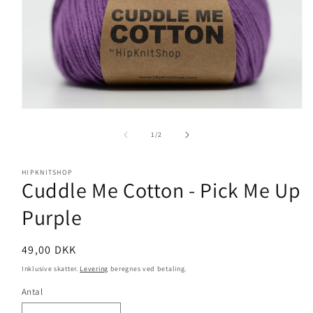
Åbn
mediet
1
af
1
/
2
i
modus
HIPKNITSHOP
Cuddle Me Cotton - Pick Me Up
Purple
Normalpris
49,00 DKK
Inklusive skatter.
Levering
beregnes ved betaling.
Antal