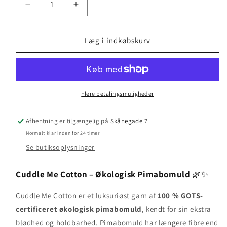
Reducer
Øg
antallet
antallet
for
for
Cuddle
Cuddle
Læg i indkøbskurv
Me
Me
Cotton
Cotton
-
-
Hubba
Hubba
Bubba
Bubba
Flere betalingsmuligheder
Afhentning er tilgængelig på
Skånegade 7
Normalt klar inden for 24 timer
Se butiksoplysninger
Cuddle Me Cotton – Økologisk Pimabomuld
🌿✨
Cuddle Me Cotton er et luksuriøst garn af
100 % GOTS-
certificeret økologisk pimabomuld
, kendt for sin ekstra
blødhed og holdbarhed. Pimabomuld har længere fibre end