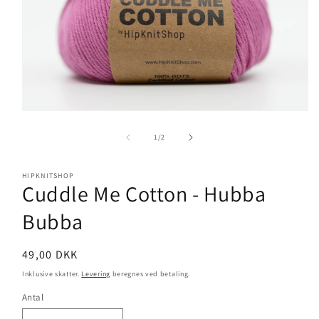
Åbn
mediet
1
af
1
/
2
i
modus
HIPKNITSHOP
Cuddle Me Cotton - Hubba
Bubba
Normalpris
49,00 DKK
Inklusive skatter.
Levering
beregnes ved betaling.
Antal