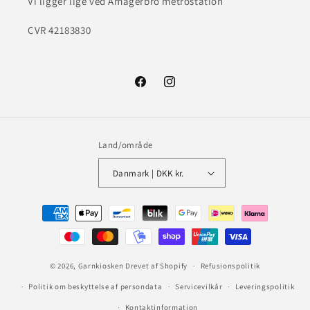
Vi ligger lige ved Amagerbro metrostation
CVR 42183830
Facebook
Instagram
Land/område
Danmark | DKK kr.
Betalingsmetoder
© 2026,
Garnkiosken
Drevet af Shopify
Refusionspolitik
Politik om beskyttelse af persondata
Servicevilkår
Leveringspolitik
Kontaktinformation