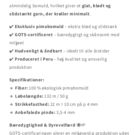
almindelig bomuld, hvilket giver et
glat, blødt og
slidstærkt garn, der krøller minimalt
.
✔️
Eksklusiv pimabomuld
– ekstra blød og slidstærk
✔️
GOTS-certificeret
– bæredygtigt og skånsomt mod
miljøet
✔️
Hudvenligt & åndbart
– ideelt til alle årstider
✔️
Produceret i Peru
– høj kvalitet og ansvarlig
produktion
Specifikationer:
🔹
Fiber:
100 % økologisk pimabomuld
🔹
Løbelængde:
132 m / 50 g
🔹
Strikkefasthed:
22 m = 10 cm på p 4 mm
🔹
Anbefalede pinde:
3,5-4 mm
Bæredygtighed & Dyrevelfærd
🐝🌱
GOTS-certificeringen sikrer en miljøvenlig produktion uden